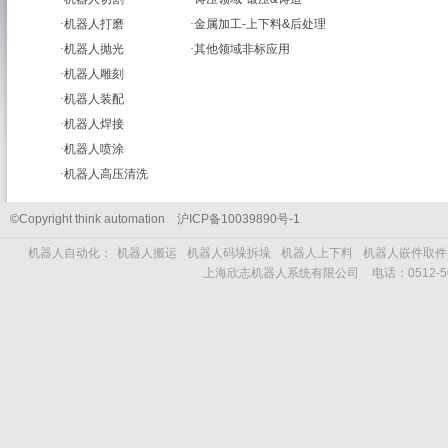
·
机器人打磨
·
金属加工-上下料&后处理
·
机器人抛光
·
其他领域非标应用
·
机器人雕刻
·
机器人装配
·
机器人焊接
·
机器人喷涂
·
机器人高压清洗
©Copyright think automation
沪
ICP
备
10039890
号
-1
机器人自动化：
机器人搬运
机器人码垛拆垛
机器人上下料
机器人嵌件取件
上海欣志机器人系统有限公司
电话：
0512-5