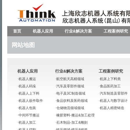
首页
机器人应用
行业&解决方案
工程案例研究
网站地图
机器人应用
行业&解决方案
工程案例研究
·
机器人搬运
·
航空航天高精领域
·
机床上下料类
·
机器人码垛
·
汽车及零部件领域
·
食品医药加工
·
机器人上下料
·
电子及3C制造领域
·
汽车制造及零部件
·
机器人嵌件取件
·
食品饮料及医药领域
·
机器人与数字设计
·
机器人包装
·
仓储物流领域领域
·
机器人精密铸造
·
中间环节搬运
·
橡胶塑料-搬运&加工处理
·
机器人加工
·
石木制品-加工&雕刻
·
机器人切割
·
铸压领域-锻压&铸造