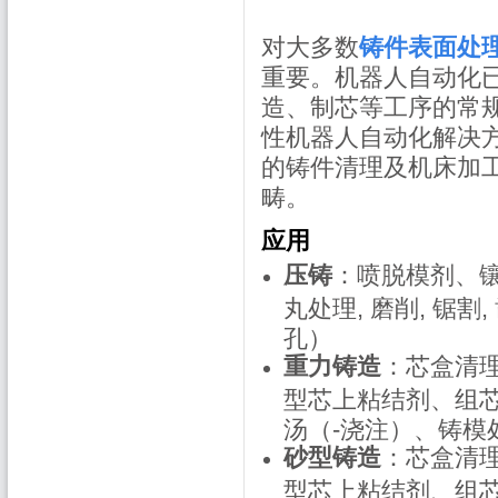
对大多数
铸件表面处
重要。机器人自动化
造、制芯等工序的常
性机器人自动化解决
的铸件清理及机床加
畴。
应用
压铸
：喷脱模剂、
丸处理, 磨削, 锯割
孔）
重力铸造
：芯盒清
型芯上粘结剂、组芯
汤（-浇注）、铸模
砂型铸造
：芯盒清
型芯上粘结剂、组芯、