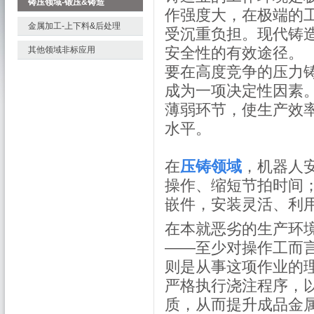
铸压领域-锻压&铸造
作强度大，在极端的
金属加工-上下料&后处理
受沉重负担。现代铸
安全性的有效途径。
其他领域非标应用
要在高度竞争的压力
成为一项决定性因素
薄弱环节，使生产效
水平。
在
压铸领域
，机器人
操作、缩短节拍时间
嵌件，安装灵活、利
在本就恶劣的生产环
——至少对操作工而言
则是从事这项作业的
严格执行浇注程序，
质，从而提升成品金