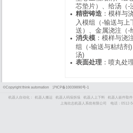
芯垫片）、给汤（-
精密铸造
：模样与
入模组（-输送与上
送）、金属浇注（-
消失模
：模样与浇注
组（-输送与粘结剂)
汤)
表面处理
：喷丸处
©Copyright think automation
沪
ICP
备
10039890
号
-1
机器人自动化：
机器人搬运
机器人码垛拆垛
机器人上下料
机器人嵌件取件
上海欣志机器人系统有限公司
电话：
0512-5