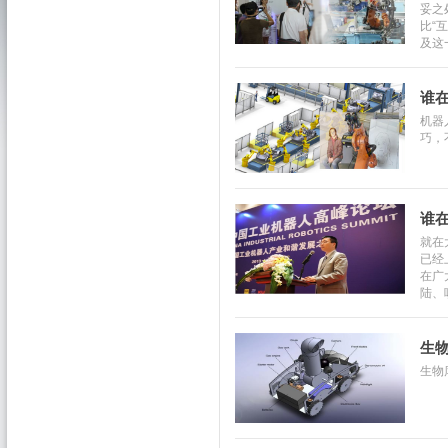
妥之
比“
及这
谁
机器
巧，
谁
就在
已经
在广
陆、
生
生物