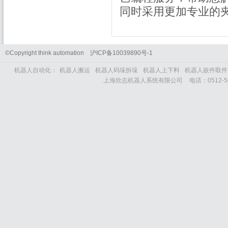
同时采用更加专业的
©Copyright think automation
沪
ICP
备
10039890
号
-1
机器人自动化：
机器人搬运
机器人码垛拆垛
机器人上下料
机器人嵌件取件
上海欣志机器人系统有限公司
电话：
0512-5