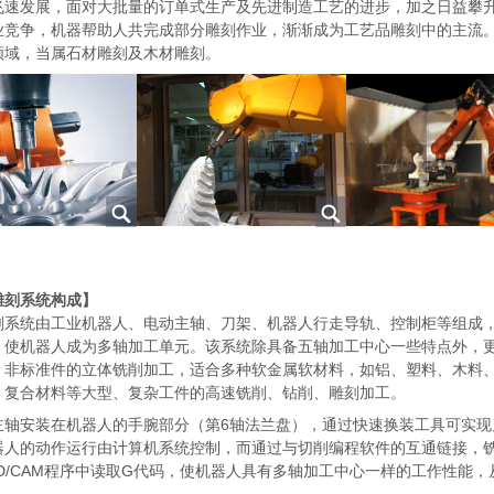
飞速发展，面对大批量的订单式生产及先进制造工艺的进步，加之日益攀
业竞争，机器帮助人共完成部分雕刻作业，渐渐成为工艺品雕刻中的主流
领域，当属石材雕刻及木材雕刻。
雕刻系统构成】
刻系统由工业机器人、电动主轴、刀架、机器人行走导轨、控制柜等组成
，使机器人成为多轴加工单元。该系统除具备五轴加工中心一些特点外，
、非标准件的立体铣削加工，适合多种软金属软材料，如铝、塑料、木料
、复合材料等大型、复杂工件的高速铣削、钻削、雕刻加工。
主轴安装在机器人的手腕部分（第6轴法兰盘），通过快速换装工具可实现
器人的动作运行由计算机系统控制，而通过与切削编程软件的互通链接，
D/CAM程序中读取G代码，使机器人具有多轴加工中心一样的工作性能，