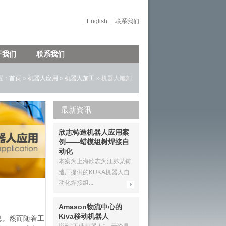
|
English
|
联系我们
于我们
联系我们
置：
首页
»
机器人应用
»
机器人加工
» 机器人雕刻
最新资讯
欣志铸造机器人应用案
例——蜡模组树焊接自
动化
本案为上海欣志为江苏某铸
造厂提供的KUKA机器人自
动化焊接组...
Amason物流中心的
Kiva移动机器人
息。然而随着工