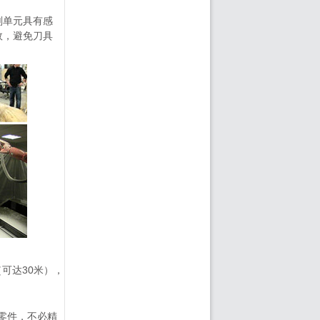
削单元具有感
效，避免刀具
可达30米），
零件，不必精