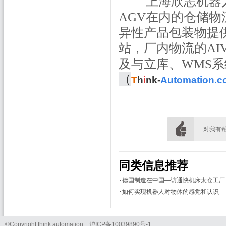
上海欣志机器人
AGV在内的仓储
异性产品包装物提
站，厂内物流的AI
及与立库、WMS
（
T
h
i
nk-
Automation
对我有帮助
同类信息推荐
德国制造在中国—访通快机床太仓工厂
·
如何实现机器人对物体的感觉和认识
·
©Copyright think automation
沪
ICP
备
10039890
号
-1